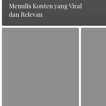
Menulis Konten yang Viral
dan Relevan
Optimasi
Langkah-
SEO
Langkah
Article:
Membuat
Dari
SEO
Judul
Article
hingga
yang
Meta
Disukai
Description
Google
dan
Pembaca