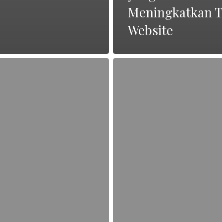
Meningkatkan T
Website
Cara
Menyusun
Keyword
yang
Tepat
untuk
SEO
Article
Berkualitas