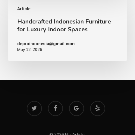
Handcrafted
Article
Indonesian
Handcrafted Indonesian Furniture
Furniture
for Luxury Indoor Spaces
for
Luxury
deproindonesia@gmail.com
May 12, 2026
Indoor
Spaces
twitter
facebook
google-
yelp
plus
© 2026 My Article.