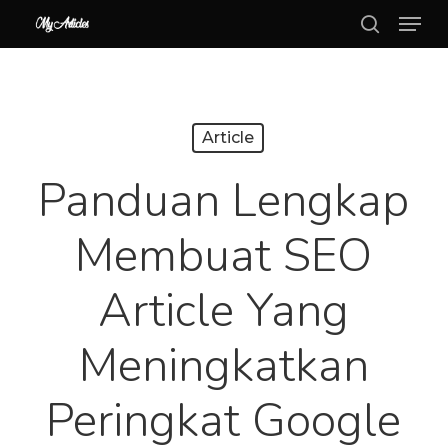
Menu
Skip
search
to
Close
main
Menu
content
Article
Panduan Lengkap
Membuat SEO
Article Yang
Meningkatkan
Peringkat Google