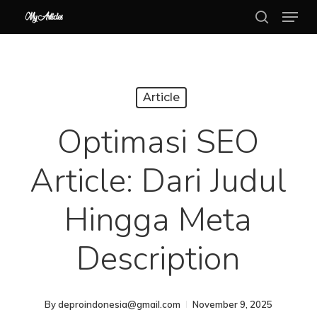
Menu
Skip
search
to
Close
main
Menu
content
Article
Optimasi SEO
Article: Dari Judul
Hingga Meta
Description
By
deproindonesia@gmail.com
November 9, 2025